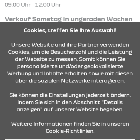
09:00 Uhr - 12:00 Uhr
Verkauf Samstag in ungeraden Wochen
(14-tägig)
Cookies, treffen Sie Ihre Auswahl!
Samstag
10:00 Uhr - 13:00 Uhr
Unsere Website und ihre Partner verwenden
Cookies, um die Besucherzahl und die Leistung
der Website zu messen. Somit können Sie
KONTAKT & ANFAHRT
personalisierte und/oder geolokalisierte
Werbung und Inhalte erhalten sowie mit diesen
über die sozialen Netzwerke interagieren.
ÖFFNUNGSZEITEN
Sie können die Einstellungen jederzeit ändern,
indem Sie sich in den Abschnitt "Details
anzeigen" auf unserer Website begeben.
STANDORTE
Weitere Informationen finden Sie in unseren
Cookie-Richtlinien.